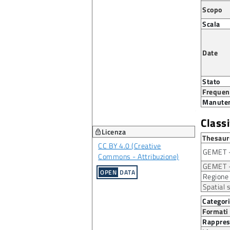
+
Scopo
–
Scala
Date
Stato
Frequen
Manute
Class
Licenza
lock
Thesaur
CC BY 4.0 (Creative
GEMET -
Commons - Attribuzione)
GEMET -
OPEN
DATA
Regione
Spatial 
Categor
Formati
Rappres