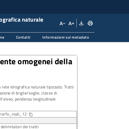
ografica naturale
file_download
print
text_decrease
text_increase
one
Contatti
Informazioni sul metadato
mente omogenei della
rete idrografica naturale tipizzato. Tratti
zione di briglie/soglie, classe di
l'alveo, pendenza longitudinale
_morfo_nodi_12
Copia identificatore della risorsa
content_copy
imitatori dei tratti