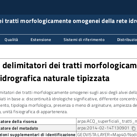
ei tratti morfologicamente omogenei della rete idr
Qualità
Estensione
Sistemi di riferimento
Distribuzi
 delimitatori dei tratti morfologica
 idrografica naturale tipizzata
mitatori dei tratti morfologicamente omogenei sugli assi degli alvei della 
iati in base a: discontinuità idrologiche significative, differente concentra
nto, tipologia morfologica, presenza o meno di arginature, ampiezza del
o, unità fisiografica di appartenenza.
arpa:ACQ_superficiali_tratti
catore della risorsa
arpa:2014-02-14T130901
catore del metadato
content_copy
ioni supplementari di identificazione
GEOVISTA:LAYER=Map40/Nodi del