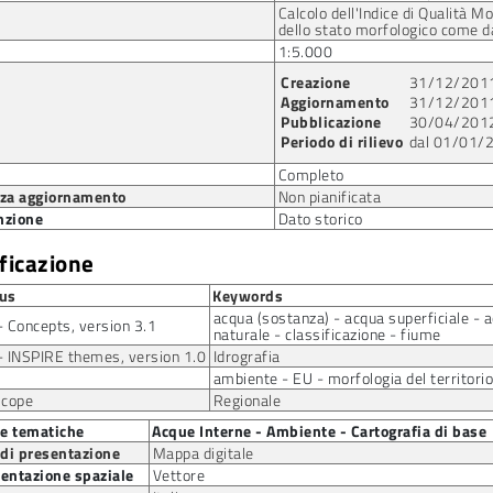
Calcolo dell'Indice di Qualità M
dello stato morfologico come 
1:5.000
Creazione
31/12/201
Aggiornamento
31/12/201
Pubblicazione
30/04/201
Periodo di rilievo
dal 01/01/
Completo
za aggiornamento
Non pianificata
nzione
Dato storico
ificazione
us
Keywords
acqua (sostanza) - acqua superficiale - 
 Concepts, version 3.1
naturale - classificazione - fiume
 INSPIRE themes, version 1.0
Idrografia
ambiente - EU - morfologia del territorio
scope
Regionale
ie tematiche
Acque Interne - Ambiente - Cartografia di base
 di presentazione
Mappa digitale
entazione spaziale
Vettore