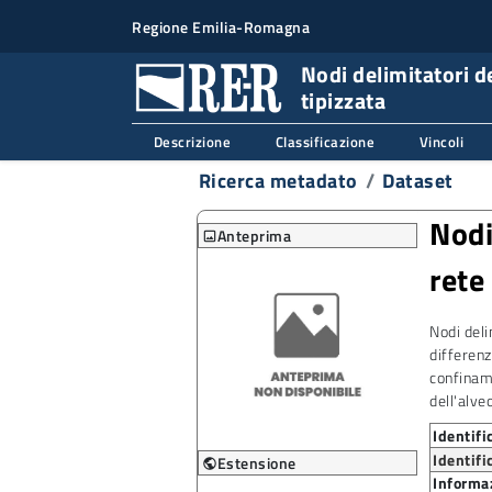
Regione Emilia-Romagna
Nodi delimitatori d
tipizzata
Descrizione
Classificazione
Vincoli
Ricerca metadato
Dataset
Nodi
Anteprima
image
rete
Nodi deli
differenz
confiname
dell'alve
Identifi
Identifi
Estensione
public
Informaz