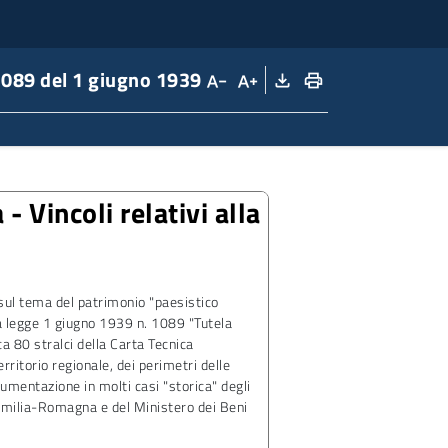
 1089 del 1 giugno 1939
file_download
print
text_decrease
text_increase
 Vincoli relativi alla
sul tema del patrimonio "paesistico
lla legge 1 giugno 1939 n. 1089 "Tutela
ca 80 stralci della Carta Tecnica
rritorio regionale, dei perimetri delle
cumentazione in molti casi "storica" degli
l'Emilia-Romagna e del Ministero dei Beni