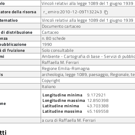
olo
Vincoli relativi alla legge 1089 del 1 giugno 1939
catore della risorsa
r_emiro:2010-12-09T132243
Copia identificatore della pubblicazione
content_copy
lternativo
Vincoli relativi alla legge 1089 del 1 giugno 1939
Documento cartaceo
di distribuzione
Cartaceo
enza
n. 80 schede
 pubblicazione
1990
 di fruizione
Solo consultabile
mi
Ambiente - Cartografia di base - Servizi di pubbli
Raffaella M. Ferrari
Regione Emilia-Romagna
ds
archeologia, legge 1089, paesaggio, Regionale, terr
Copyright
Italiano
Longitudine minima
9.172921
Longitudine massima
12.850398
one
Latitudine minima
43.703388
Latitudine massima
45.169558
a cura di Raffaella M. Ferrari
tti