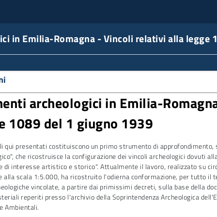
ci in Emilia-Romagna - Vincoli relativi alla legge
ni
enti archeologici in Emilia-Romagna -
e 1089 del 1 giugno 1939
li qui presentati costituiscono un primo strumento di approfondimento, 
ico", che ricostruisce la configurazione dei vincoli archeologici dovuti a
e di interesse artistico e storico". Attualmente il lavoro, realizzato su cir
 alla scala 1:5.000, ha ricostruito l'odierna conformazione, per tutto il te
eologiche vincolate, a partire dai primissimi decreti, sulla base della do
steriali reperiti presso l'archivio della Soprintendenza Archeologica del
 e Ambientali.