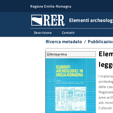
Regione Emilia-Romagna
Elementi archeologi
Descrizione
Contatti
Ricerca metadato
Pubblicazio
Elem
Anteprima
image
legg
I materia
archeolog
delle cos
Regionale
aree arch
atti mini
Culturali