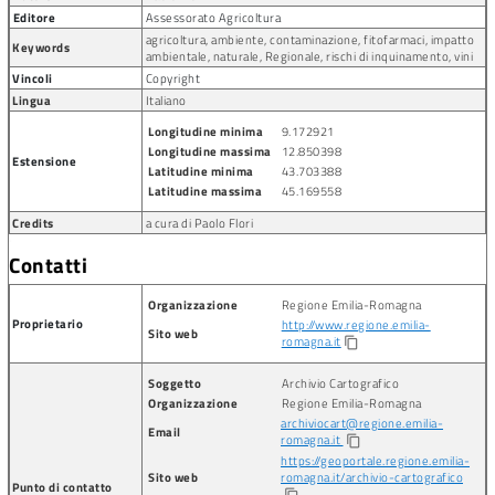
Editore
Assessorato Agricoltura
agricoltura, ambiente, contaminazione, fitofarmaci, impatto
Keywords
ambientale, naturale, Regionale, rischi di inquinamento, vini
Vincoli
Copyright
Lingua
Italiano
Longitudine minima
9.172921
Longitudine massima
12.850398
Estensione
Latitudine minima
43.703388
Latitudine massima
45.169558
Credits
a cura di Paolo Flori
Contatti
Organizzazione
Regione Emilia-Romagna
Proprietario
http://www.regione.emilia-
Sito web
romagna.it
content_copy
Soggetto
Archivio Cartografico
Organizzazione
Regione Emilia-Romagna
archiviocart@regione.emilia-
Email
romagna.it
content_copy
https://geoportale.regione.emilia-
Sito web
romagna.it/archivio-cartografico
Punto di contatto
content_copy