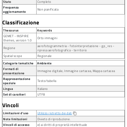
Stato
Completo
Frequenza
Non pianificata
aggiornamento
Classificazione
Thesaurus
Keywords
GEMET - INSPIRE
Orto immagini
themes, version 1.0
aerofotogrammetria - fotointerpretazione - gp_res -
Regione
ripresa aerofotografica - territorio
Spatial scope
Regionale
Categorie tematiche
Ambiente
Formati di
Immagine digitale, Immagine cartacea, Mappa cartacea
presentazione
Rappresentazione
Testo/tabella
spaziale
Lingua
Italiano
Set di caratteri
UTF8
Vincoli
Limitazioni d'uso
Utilizzo ristretto dei dati
content_copy
Note limitazioni
Divieto di riproduzione.
Vincoli di accesso
e) ai diritti di proprietà intellettuale