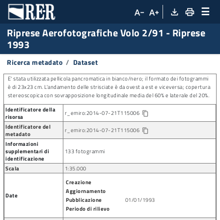
☰
file_download
print
text_decrease
text_increase
Riprese Aerofotografiche Volo 2/91 - Riprese
1993
Ricerca metadato
Dataset
E' stata utilizzata pellicola pancromatica in bianco/nero; il formato dei fotogrammi
è di 23x23 cm. L'andamento delle strisciate è da ovest a est e viceversa; copertura
stereoscopica con sovrapposizione longitudinale media del 60% e laterale del 20%.
Identificatore della
r_emiro:2014-07-21T115006
Copia identificatore della risorsa
content_copy
risorsa
Identificatore del
r_emiro:2014-07-21T115006
content_copy
metadato
Informazioni
supplementari di
133 fotogrammi
identificazione
Scala
1:35.000
Creazione
Aggiornamento
Date
Pubblicazione
01/01/1993
Periodo di rilievo