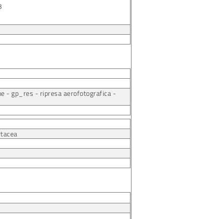
3
e - gp_res - ripresa aerofotografica -
rtacea