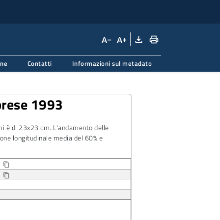
file_download
print
text_decrease
text_increase
one
Contatti
Informazioni sul metadato
prese 1993
mmi è di 23x23 cm. L'andamento delle
ione longitudinale media del 60% e
3
Copia identificatore della risorsa
content_copy
3
content_copy