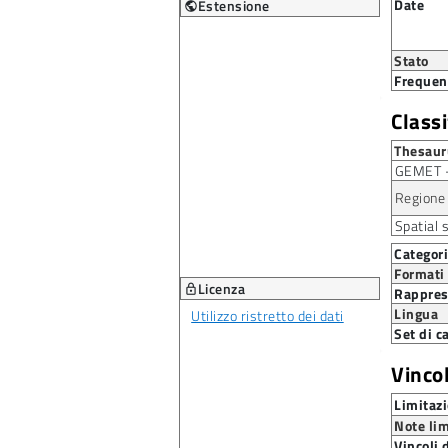
Date
Estensione
public
+
–
Stato
Frequen
Class
Thesaur
GEMET -
Regione
Spatial 
Categor
Formati
Licenza
lock
Rappres
Lingua
Utilizzo ristretto dei dati
Set di c
Vincol
Limitazi
Note lim
Vincoli 