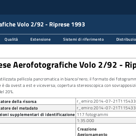
afiche Volo 2/92 - Riprese 1993
Qualità
Estensione
Sistemi di riferimento
Distribuzi
ese Aerofotografiche Volo 2/92 - Ri
utilizzata pellicola pancromatica in bianco/nero; il formato dei fotogra
e è da ovest a est e viceversa; copertura stereoscopica con sovrapposiz
del 20%.
r_emiro:2014-07-21T11543
catore della risorsa
r_emiro:2014-07-21T11543
catore del metadato
ioni supplementari di identificazione
117 fotogrammi
1:35.000
Creazione
Aggiornamento