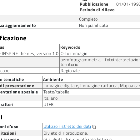
Pubblicazione
01/01/199
Periodo di rilievo
Completo
za aggiornamento
Non pianificata
ificazione
us
Keywords
 INSPIRE themes, version 1.0
Orto immagini
aerofotogrammetria - fotointerpretazion
territorio
scope
Regionale
ie tematiche
Ambiente
 di presentazione
Immagine digitale, Immagine cartacea, Mappa ca
entazione spaziale
Testo/tabella
Italiano
aratteri
UTF8
i
Utilizzo ristretto dei dati
oni d'uso
content_copy
itazioni
Divieto di riproduzione.
di accesso
e) ai diritti di proprietà intellettuale