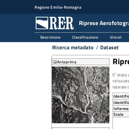
Regione Emilia-Romagna
Riprese Aerofotogr
Descrizione
Classificazione
Vincoli
Ricerca metadato
Dataset
Ripr
Anteprima
image
E' stata 
strisciat
laterale 
Identifi
Identifi
Informaz
Scala