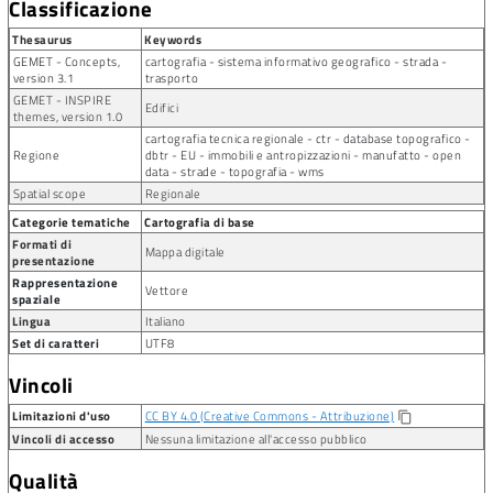
Classificazione
Thesaurus
Keywords
GEMET - Concepts,
cartografia - sistema informativo geografico - strada -
version 3.1
trasporto
GEMET - INSPIRE
Edifici
themes, version 1.0
cartografia tecnica regionale - ctr - database topografico -
Regione
dbtr - EU - immobili e antropizzazioni - manufatto - open
data - strade - topografia - wms
Spatial scope
Regionale
Categorie tematiche
Cartografia di base
Formati di
Mappa digitale
presentazione
Rappresentazione
Vettore
spaziale
Lingua
Italiano
Set di caratteri
UTF8
Vincoli
Limitazioni d'uso
CC BY 4.0 (Creative Commons - Attribuzione)
content_copy
Vincoli di accesso
Nessuna limitazione all'accesso pubblico
Qualità