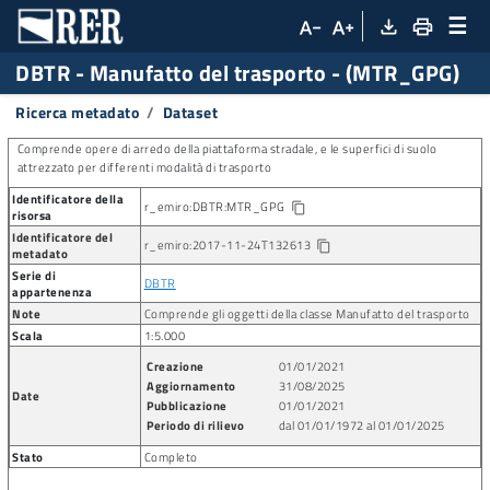
☰
file_download
print
text_decrease
text_increase
DBTR
-
Manufatto del trasporto - (MTR_GPG)
Ricerca metadato
Dataset
Comprende opere di arredo della piattaforma stradale, e le superfici di suolo
attrezzato per differenti modalità di trasporto
Identificatore della
r_emiro:DBTR:MTR_GPG
Copia identificatore della risorsa
content_copy
risorsa
Identificatore del
r_emiro:2017-11-24T132613
content_copy
metadato
Serie di
DBTR
appartenenza
Note
Comprende gli oggetti della classe Manufatto del trasporto
Scala
1:5.000
Creazione
01/01/2021
Aggiornamento
31/08/2025
Date
Pubblicazione
01/01/2021
Periodo di rilievo
dal 01/01/1972 al 01/01/2025
Stato
Completo