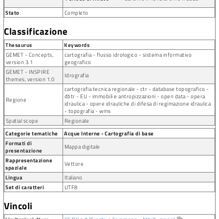
Stato
Completo
Classificazione
Thesaurus
Keywords
GEMET - Concepts,
cartografia - flusso idrologico - sistema informativo
version 3.1
geografico
GEMET - INSPIRE
Idrografia
themes, version 1.0
cartografia tecnica regionale - ctr - database topografico -
dbtr - EU - immobili e antropizzazioni - open data - opera
Regione
idraulica - opere idrauliche di difesa di regimazione idraulica
- topografia - wms
Spatial scope
Regionale
Categorie tematiche
Acque Interne - Cartografia di base
Formati di
Mappa digitale
presentazione
Rappresentazione
Vettore
spaziale
Lingua
Italiano
Set di caratteri
UTF8
Vincoli