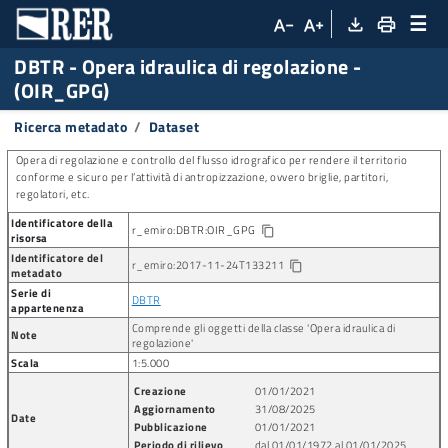
☰
file_download
print
text_decrease
text_increase
DBTR
-
Opera idraulica di regolazione -
(OIR_GPG)
Ricerca metadato
Dataset
Opera di regolazione e controllo del flusso idrografico per rendere il territorio
conforme e sicuro per l’attività di antropizzazione, ovvero briglie, partitori,
regolatori, etc.
Identificatore della
r_emiro:DBTR:OIR_GPG
Copia identificatore della risorsa
content_copy
risorsa
Identificatore del
r_emiro:2017-11-24T133211
content_copy
metadato
Serie di
DBTR
appartenenza
Comprende gli oggetti della classe 'Opera idraulica di
Note
regolazione'
Scala
1:5.000
Creazione
01/01/2021
Aggiornamento
31/08/2025
Date
Pubblicazione
01/01/2021
Periodo di rilievo
dal 01/01/1972 al 01/01/2025