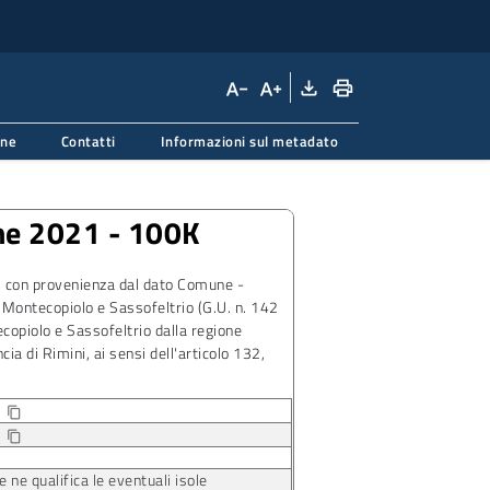
file_download
print
text_decrease
text_increase
one
Contatti
Informazioni sul metadato
ne 2021 - 100K
, con provenienza dal dato Comune -
Montecopiolo e Sassofeltrio (G.U. n. 142
opiolo e Sassofeltrio dalla regione
a di Rimini, ai sensi dell'articolo 132,
8
Copia identificatore della risorsa
content_copy
7
content_copy
 ne qualifica le eventuali isole