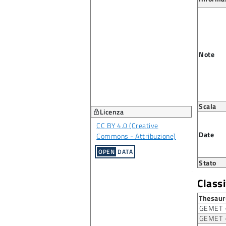
Note
Scala
Licenza
lock
CC BY 4.0 (Creative
Date
Commons - Attribuzione)
OPEN
DATA
Stato
Class
Thesaur
GEMET -
GEMET -