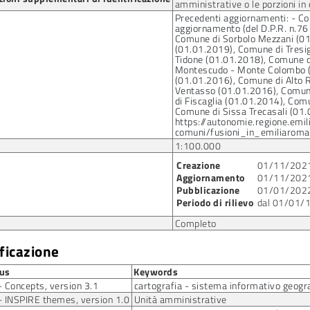
amministrative o le porzioni in
Precedenti aggiornamenti: - Com
aggiornamento (del D.P.R. n.76
Comune di Sorbolo Mezzani (01
(01.01.2019), Comune di Tresi
Tidone (01.01.2018), Comune d
Montescudo - Monte Colombo (0
(01.01.2016), Comune di Alto 
Ventasso (01.01.2016), Comun
di Fiscaglia (01.01.2014), Com
Comune di Sissa Trecasali (01.
https://autonomie.regione.emil
comuni/fusioni_in_emiliaroma
1:100.000
Creazione
01/11/202
Aggiornamento
01/11/202
Pubblicazione
01/01/202
Periodo di rilievo
dal 01/01/
Completo
ificazione
us
Keywords
 Concepts, version 3.1
cartografia - sistema informativo geogr
 INSPIRE themes, version 1.0
Unità amministrative