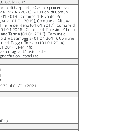
 contestazione.
uni di Carpineti e Casina: procedura di
 del 24/04/2020). - Fusioni di Comuni:
.01.2019), Comune di Riva del Po
gnana (01.01.2019), Comune di Alta Val
i Terre del Reno (01.01.2017), Comune di
1.01.2016), Comune di Polesine Zibello
Reno Terme (01.01.2016), Comune di
e di Valsamoggia (01.01.2014), Comune
une di Poggio Torriana (01.01.2014),
01.2014). Per info:
ia-romagna.it/fusioni-di-
gna/fusioni-concluse
1
1
2
1972 al 01/01/2021
afico