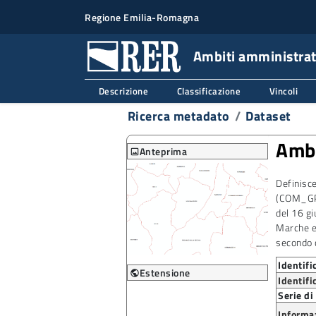
Regione Emilia-Romagna
Ambiti amministrat
Descrizione
Classificazione
Vincoli
Ricerca metadato
Dataset
Ambi
Anteprima
image
Definisc
(COM_GPG
del 16 g
Marche e 
secondo 
Identifi
Estensione
public
Identifi
+
Serie d
–
Informaz