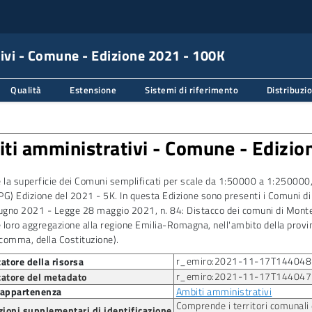
ivi
-
Comune - Edizione 2021 - 100K
Qualità
Estensione
Sistemi di riferimento
Distribuzi
ti amministrativi
-
Comune - Edizio
e la superficie dei Comuni semplificati per scale da 1:50000 a 1:250000
) Edizione del 2021 - 5K. In questa Edizione sono presenti i Comuni di 
iugno 2021 - Legge 28 maggio 2021, n. 84: Distacco dei comuni di Montec
loro aggregazione alla regione Emilia-Romagna, nell'ambito della provinci
comma, della Costituzione).
r_emiro:2021-11-17T14404
catore della risorsa
r_emiro:2021-11-17T14404
catore del metadato
i appartenenza
Ambiti amministrativi
Comprende i territori comunali e
ioni supplementari di identificazione