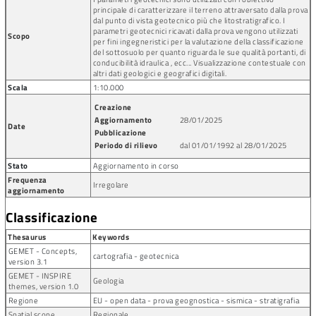
principale di caratterizzare il terreno attraversato dalla prova
dal punto di vista geotecnico più che litostratigrafico. I
parametri geotecnici ricavati dalla prova vengono utilizzati
Scopo
per fini ingegneristici per la valutazione della classificazione
del sottosuolo per quanto riguarda le sue qualità portanti, di
conducibilità idraulica , ecc... Visualizzazione contestuale con
altri dati geologici e geografici digitali.
Scala
1:10.000
Creazione
Aggiornamento
28/01/2025
Date
Pubblicazione
Periodo di rilievo
dal 01/01/1992 al 28/01/2025
Stato
Aggiornamento in corso
Frequenza
Irregolare
aggiornamento
Classificazione
Thesaurus
Keywords
GEMET - Concepts,
cartografia - geotecnica
version 3.1
GEMET - INSPIRE
Geologia
themes, version 1.0
Regione
EU - open data - prova geognostica - sismica - stratigrafia
Spatial scope
Regionale