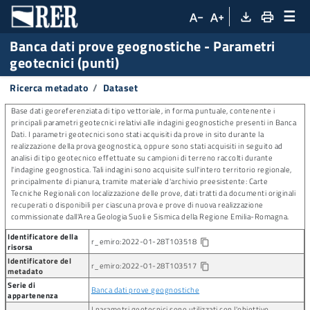
☰
file_download
print
text_decrease
text_increase
Banca dati prove geognostiche
-
Parametri
geotecnici (punti)
Ricerca metadato
Dataset
Base dati georeferenziata di tipo vettoriale, in forma puntuale, contenente i
principali parametri geotecnici relativi alle indagini geognostiche presenti in Banca
Dati. I parametri geotecnici sono stati acquisiti da prove in sito durante la
realizzazione della prova geognostica, oppure sono stati acquisiti in seguito ad
analisi di tipo geotecnico effettuate su campioni di terreno raccolti durante
l'indagine geognostica. Tali indagini sono acquisite sull'intero territorio regionale,
principalmente di pianura, tramite materiale d'archivio preesistente: Carte
Tecniche Regionali con localizzazione delle prove, dati tratti da documenti originali
recuperati o disponibili per ciascuna prova e prove di nuova realizzazione
commissionate dall'Area Geologia Suoli e Sismica della Regione Emilia-Romagna.
Identificatore della
r_emiro:2022-01-28T103518
Copia identificatore della risorsa
content_copy
risorsa
Identificatore del
r_emiro:2022-01-28T103517
content_copy
metadato
Serie di
Banca dati prove geognostiche
appartenenza
I parametri geotecnici sono utilizzati con l'obiettivo