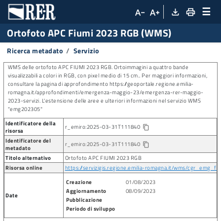
☰
file_download
print
text_decrease
text_increase
Ortofoto APC Fiumi 2023 RGB (WMS)
Ricerca metadato
Servizio
WMS delle ortofoto APC FIUMI 2023 RGB. Ortoimmagini a quattro bande
visualizzabili a colori in RGB, con pixel medio di 15 cm.. Per maggiori informazioni,
consultare la pagina di approfondimento https://geoportale.regione.emilia-
romagna.it/approfondimenti/emergenza-maggio-23/emergenza-rer-maggio-
2023-servizi. L'estensione delle aree e ulteriori informazioni nel servizio WMS
"emg202305"
Identificatore della
r_emiro:2025-03-31T111840
Copia identificatore della risorsa
content_copy
risorsa
Identificatore del
r_emiro:2025-03-31T111840
content_copy
metadato
Titolo alternativo
Ortofoto APC FIUMI 2023 RGB
Risorsa online
https://servizigis.regione.emilia-romagna.it/wms/cgr_emg_
Creazione
01/08/2023
Aggiornamento
08/09/2023
Date
Pubblicazione
Periodo di sviluppo