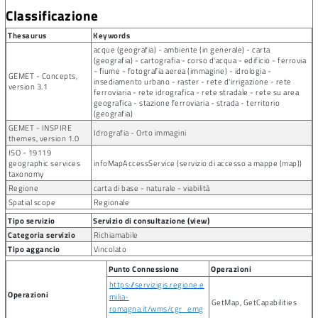
Classificazione
Thesaurus
Keywords
acque (geografia) - ambiente (in generale) - carta
(geografia) - cartografia - corso d'acqua - edificio - ferrovia
- fiume - fotografia aerea (immagine) - idrologia -
GEMET - Concepts,
insediamento urbano - raster - rete d'irrigazione - rete
version 3.1
ferroviaria - rete idrografica - rete stradale - rete su area
geografica - stazione ferroviaria - strada - territorio
(geografia)
GEMET - INSPIRE
Idrografia - Orto immagini
themes, version 1.0
ISO - 19119
geographic services
infoMapAccessService (servizio di accesso a mappe (map))
taxonomy
Regione
carta di base - naturale - viabilità
Spatial scope
Regionale
Tipo servizio
Servizio di consultazione (view)
Categoria servizio
Richiamabile
Tipo aggancio
Vincolato
Punto Connessione
Operazioni
https://servizigis.regione.e
Operazioni
milia-
GetMap, GetCapabilities
romagna.it/wms/cgr_emg